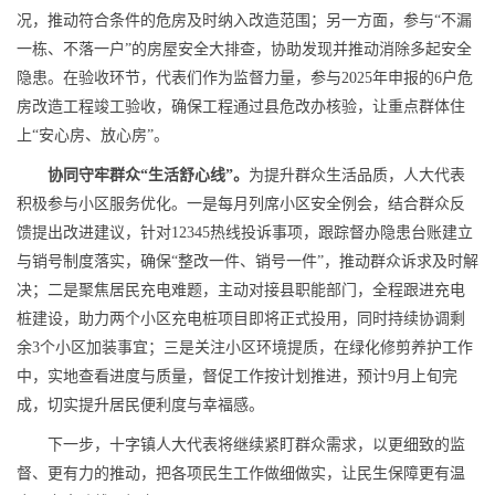
况，推动符合条件的危房及时纳入改造范围；另一方面，参与“不漏
一栋、不落一户”的房屋安全大排查，协助发现并推动消除多起安全
隐患。在验收环节，代表们作为监督力量，参与2025年申报的6户危
房改造工程竣工验收，确保工程通过县危改办核验，让重点群体住
上“安心房、放心房”。​
协同守牢群众“生活舒心线”。
为提升群众生活品质，人大代表
积极参与小区服务优化。一是每月列席小区安全例会，结合群众反
馈提出改进建议，针对12345热线投诉事项，跟踪督办隐患台账建立
与销号制度落实，确保“整改一件、销号一件”，推动群众诉求及时解
决；二是聚焦居民充电难题，主动对接县职能部门，全程跟进充电
桩建设，助力两个小区充电桩项目即将正式投用，同时持续协调剩
余3个小区加装事宜；三是关注小区环境提质，在绿化修剪养护工作
中，实地查看进度与质量，督促工作按计划推进，预计9月上旬完
成，切实提升居民便利度与幸福感。​
下一步，十字镇人大代表将继续紧盯群众需求，以更细致的监
督、更有力的推动，把各项民生工作做细做实，让民生保障更有温