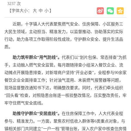
3237 次
【字体大小：
大
中
小
】
近期，十字镇人大代表聚焦燃气安全、住房保障、小区服务三
大民生领域，主动担当、精准发力，以监督推动、协助落实的实际
行动，助力各项工作取得阶段性成效，守护群众安全、提升生活品
质。​
助力筑牢群众“用气防线”。
代表们以“划片包保、常态排查”为抓
手，主动融入燃气安全监管。每月跟随排查小组深入餐饮企业、流
动摊点开展隐患排查，对新增商户坚持“开业必查”，全程参与90余家
餐饮企业全面排查工作；针对油气混用、未装燃气报警器等问题，
现场监督整改通知书下达，明确整改要求。同时，代表们牵头组织
“回头看”检查，对照隐患台账逐一核验整改情况，压实整改责任，牢
牢守住燃气安全底线。​
助推守护群众“安居底线”。
在住房保障工作中，人大代表全程
参与、精准发力。一方面，聚焦农村低收入群体等6类重点对象，与
镇相关部门共同建立“一户一档”管理台账，深入农户家中核查住房情