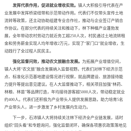
发挥代表作用，促进就业增收实效。
镇人大积极引导代表在产
业发展中发挥桥梁纽带和示范带动作用。代表们不仅带头宣传土地
流转等政策，还主动协助组建专业合作社，推动与企业签订产销合
作协议。在部分代表的持续关注和推动下，林下种植产业蓬勃发
展，全年带动农村劳动力就近务工超250人次，村民通过土地流转租
金和劳务薪金实现人均年增收2万元，实现了“家门口”就业增收，生
动践行了全过程人民民主。
强化监督问效，推动农文旅融合发展。
为拓展产业增值空间，
镇人大将“农文旅”融合发展纳入监督视野。代表们对林下经济示范
点、标准化示范基地建设情况进行视察，就品牌建设、旅游接待能
力提升等提出意见建议。在人大监督推动下，相关项目加强“林药、
林粮、林苗”等品牌打造，年均接待游客超5000人次，带动稳定就业
约400人。代表们还积极为产业带头人提供发展思路，助力培育5名
产业带头人，进一步激发了乡村发展内生动力。
下一步，石沛镇人大将持续关注林下经济全产业链发展，适时
组织“回头看”和专题询问，强化监督闭环，确保各项惠农政策落地见