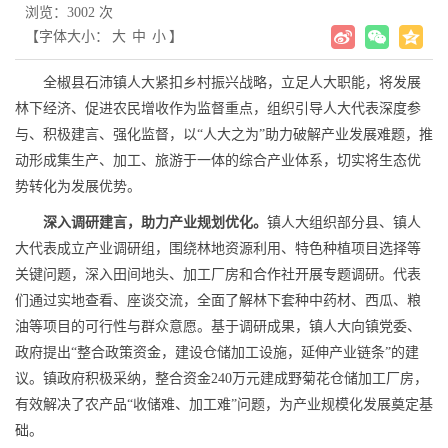
浏览：3002 次
【字体大小：
大
中
小
】
全椒县石沛镇人大紧扣乡村振兴战略，立足人大职能，将发展
林下经济、促进农民增收作为监督重点，组织引导人大代表深度参
与、积极建言、强化监督，以“人大之为”助力破解产业发展难题，推
动形成集生产、加工、旅游于一体的综合产业体系，切实将生态优
势转化为发展优势。
深入调研建言，助力产业规划优化。
镇人大组织部分县、镇人
大代表成立产业调研组，围绕林地资源利用、特色种植项目选择等
关键问题，深入田间地头、加工厂房和合作社开展专题调研。代表
们通过实地查看、座谈交流，全面了解林下套种中药材、西瓜、粮
油等项目的可行性与群众意愿。基于调研成果，镇人大向镇党委、
政府提出“整合政策资金，建设仓储加工设施，延伸产业链条”的建
议。镇政府积极采纳，整合资金240万元建成野菊花仓储加工厂房，
有效解决了农产品“收储难、加工难”问题，为产业规模化发展奠定基
础。