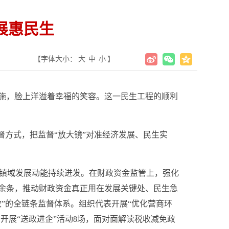
展惠民生
【字体大小：
大
中
小
】
施，脸上洋溢着幸福的笑容。这一民生工程的顺利
督方式，把监督“放大镜”对准经济发展、民生实
动镇域发展动能持续迸发。在财政资金监管上，强化
0余条，推动财政资金真正用在发展关键处、民生急
”的全链条监督体系。组织代表开展“优化营商环
开展“送政进企”活动8场，面对面解读税收减免政