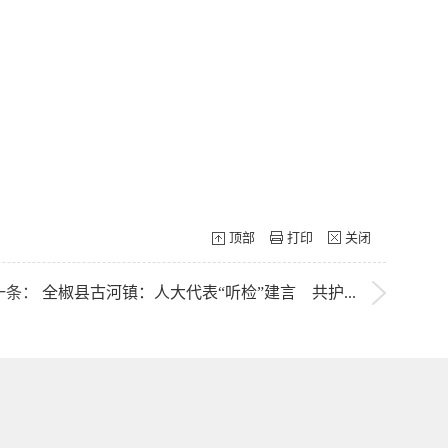
顶部
打印
关闭
一条：
全椒县古河镇：人大代表“听检”建言 共护...