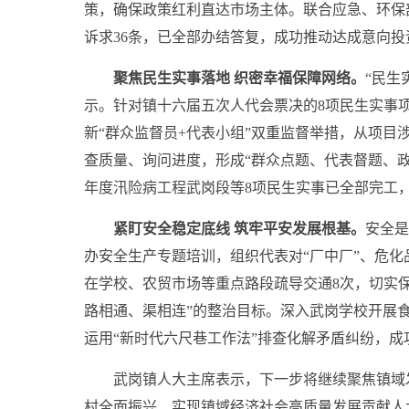
策，确保政策红利直达市场主体。联合应急、环保
诉求36条，已全部办结答复，成功推动达成意向投
聚焦民生实事落地 织密幸福保障网络
。
“民生
示。针对镇十六届五次人代会票决的8项民生实事项
新“群众监督员+代表小组”双重监督举措，从项目
查质量、询问进度，形成“群众点题、代表督题、政
年度汛险病工程武岗段等8项民生实事已全部完工，
紧盯安全稳定底线 筑牢平安发展根基
。
安全是
办安全生产专题培训，组织代表对“厂中厂”、危化
在学校、农贸市场等重点路段疏导交通8次，切实保
路相通、渠相连”的整治目标。深入武岗学校开展食
运用“新时代六尺巷工作法”排查化解矛盾纠纷，成
武岗镇人大主席表示，下一步将继续聚焦镇域
村全面振兴、实现镇域经济社会高质量发展贡献人