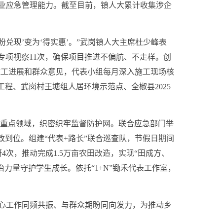
企业应急管理能力。截至目前，镇人大累计收集涉企
兑现’变为‘得实惠’。”武岗镇人大主席杜少峰表
专项视察11次，确保项目推进不偏航、不走样。创
施工进展和群众意见，代表小组每月深入施工现场核
程、武岗村王塘组人居环境示范点、全椒县2025
重点领域，织密织牢监督防护网。联合应急部门举
到位。组建“代表+路长”联合巡查队，节假日期间
次，推动完成1.5万亩农田改造，实现“田成方、
力量守护学生成长。依托“1+N”锄禾代表工作室，
心工作同频共振、与群众期盼同向发力，为推动乡