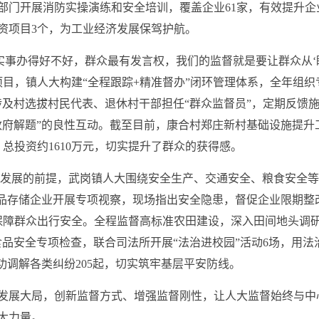
部门开展消防实操演练和安全培训，覆盖企业61家，有效提升
资项目3个，为工业经济发展保驾护航。
实事办得好不好，群众最有发言权，我们的监督就是要让群众从‘盼
目，镇人大构建“全程跟踪+精准督办”闭环管理体系，全年组织
涉及村选拔村民代表、退休村干部担任“群众监督员”，定期反馈
府解题”的良性互动。截至目前，康合村郑庄新村基础设施提升工
总投资约1610万元，切实提升了群众的获得感。
发展的前提，武岗镇人大围绕安全生产、交通安全、粮食安全等
品存储企业开展专项视察，现场指出安全隐患，督促企业限期整改
障群众出行安全。全程监督高标准农田建设，深入田间地头调研4
品安全专项检查，联合司法所开展“法治进校园”活动6场，用法治
功调解各类纠纷205起，切实筑牢基层平安防线。
发展大局，创新监督方式、增强监督刚性，让人大监督始终与中
大力量。