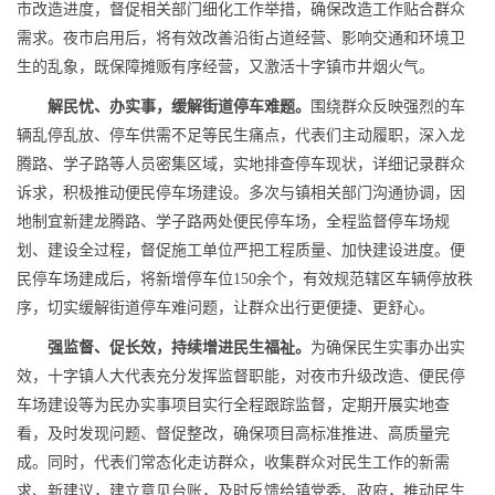
市改造进度，督促相关部门细化工作举措，确保改造工作贴合群众
需求。夜市启用后，将有效改善沿街占道经营、影响交通和环境卫
生的乱象，既保障摊贩有序经营，又激活十字镇市井烟火气。
解民忧、办实事，缓解街道停车难题。
围绕群众反映强烈的车
辆乱停乱放、停车供需不足等民生痛点，代表们主动履职，深入龙
腾路、学子路等人员密集区域，实地排查停车现状，详细记录群众
诉求，积极推动便民停车场建设。多次与镇相关部门沟通协调，因
地制宜新建龙腾路、学子路两处便民停车场，全程监督停车场规
划、建设全过程，督促施工单位严把工程质量、加快建设进度。便
民停车场建成后，将新增停车位150余个，有效规范辖区车辆停放秩
序，切实缓解街道停车难问题，让群众出行更便捷、更舒心。
强监督、促长效，持续增进民生福祉。
为确保民生实事办出实
效，十字镇人大代表充分发挥监督职能，对夜市升级改造、便民停
车场建设等为民办实事项目实行全程跟踪监督，定期开展实地查
看，及时发现问题、督促整改，确保项目高标准推进、高质量完
成。同时，代表们常态化走访群众，收集群众对民生工作的新需
求、新建议，建立意见台账，及时反馈给镇党委、政府，推动民生