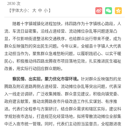
2830 次
【字体大小：
大
中
小
】
随着十字镇城镇化进程加快，纬四路作为十字镇核心路段，人
流、车流日益密集，沿线占道经营、流动摊位杂乱等问题逐渐凸
显，不仅影响街道整洁和交通秩序，也给群众出行带来不便，成为
群众反映强烈的突出民生问题。今年以来，全椒县十字镇人大代表
主动担当作为，聚焦群众急难愁盼问题，以履职践初心、以实干暖
民心，积极推动纬四路龙腾夜市项目落地见效，扎实推进民生福祉
改善，用实际行动回应群众期盼。
察民情、出实招，聚力优化市容环境。
针对群众反映强烈的龙
腾路及附近道路两侧占道经营、流动摊位杂乱等突出问题，代表深
入一线走访调研，广泛收集摊贩、群众意见建议，积极向镇党委、
政府建言献策，推动龙腾路夜市升级改造工作扎实谋划、有序推
进。代表们全程参与方案研讨，结合群众需求和辖区实际，建议科
学规划夜市选址，打造规范化经营场地，拟将零散流动摊位全部集
中迁入夜市统一管理。同时，代表们主动担当监督员，全程跟进夜